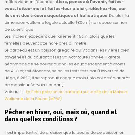
mâles viennent féconder.
Alors, pensez à l'avenir, faites-
vous, faites-moi et faites-leur plaisir, relâchez-les, car
ils sont des trésors aquatiques et halieutiques
. De plus, la
dimension wallonne légale actuelle (30cm) ne repose sur rien
de scientifique.
Les mâles n'excèdent que rarement 45cm, alors que les
femelles peuvent atteindre près d'1 mètre.
Le barbeau est un poisson grégaire qui vit dans les rivières bien
oxygénées au courant assez vif. Actif toute l'année, il arrête
néanmoins de se nourrir quand les eaux descendent à moins
de 4°C et, fait étonnant, selon les tests faits par l'Université de
Liège, à 28°C, il se reproduit chaque mois (info collectée auprès
de monsieur Servais Houbart).
Voir aussi :
La fiche poisson du barbeau sur le site de la Maison
Wallonne de la Pêche (MPW)
Pêcher en hiver, oui, mais où, quand et
dans quelles conditions ?
Il est important ici de préciser que la pêche de ce poisson en