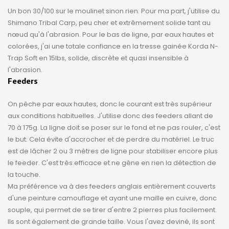
Un bon 30/100 sur le moulinet sinon rien. Pour ma part, j'utilise du
Shimano Tribal Carp, peu cher et extrêmement solide tant au
nœud qu'à l'abrasion. Pour le bas de ligne, par eaux hautes et
colorées, j'ai une totale confiance en la tresse gainée Korda N-
Trap Soft en 15lbs, solide, discrète et quasi insensible à
l'abrasion.
Feeders
On pêche par eaux hautes, donc le courant est très supérieur
aux conditions habituelles. J'utilise donc des feeders allant de
70 à 175g. La ligne doit se poser sur le fond et ne pas rouler, c'est
le but. Cela évite d'accrocher et de perdre du matériel. Le truc
est de lâcher 2 ou 3 mètres de ligne pour stabiliser encore plus
le feeder. C'est très efficace et ne gène en rien la détection de
la touche.
Ma préférence va à des feeders anglais entièrement couverts
d'une peinture camouflage et ayant une maille en cuivre, donc
souple, qui permet de se tirer d'entre 2 pierres plus facilement.
Ils sont également de grande taille. Vous l'avez deviné, ils sont