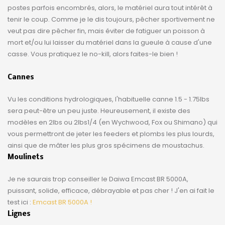
postes parfois encombrés, alors, le matériel aura tout intérêt à
tenir le coup. Comme je le dis toujours, pêcher sportivement ne
veut pas dire pêcher fin, mais éviter de fatiguer un poisson à
mort et/ou lui laisser du matériel dans la gueule à cause d'une
casse. Vous pratiquez le no-kill, alors faites-le bien !
Cannes
Vu les conditions hydrologiques, l'habituelle canne 1.5 - 1.75lbs
sera peut-être un peu juste. Heureusement, il existe des
modèles en 2lbs ou 2lbs1/4 (en Wychwood, Fox ou Shimano) qui
vous permettront de jeter les feeders et plombs les plus lourds,
ainsi que de mâter les plus gros spécimens de moustachus.
Moulinets
Je ne saurais trop conseiller le Daiwa Emcast BR 5000A,
puissant, solide, efficace, débrayable et pas cher ! J'en ai fait le
test ici :
Emcast BR 5000A !
Lignes