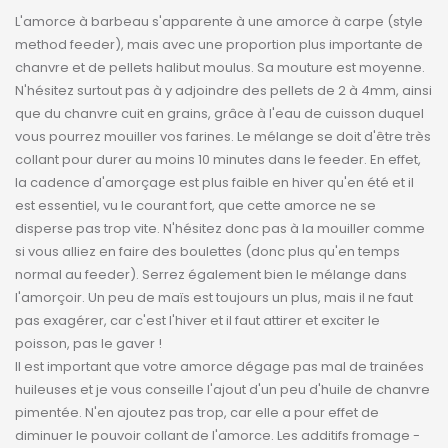
L'amorce à barbeau s'apparente à une amorce à carpe (style
method feeder), mais avec une proportion plus importante de
chanvre et de pellets halibut moulus. Sa mouture est moyenne.
N'hésitez surtout pas à y adjoindre des pellets de 2 à 4mm, ainsi
que du chanvre cuit en grains, grâce à l'eau de cuisson duquel
vous pourrez mouiller vos farines. Le mélange se doit d'être très
collant pour durer au moins 10 minutes dans le feeder. En effet,
la cadence d'amorçage est plus faible en hiver qu'en été et il
est essentiel, vu le courant fort, que cette amorce ne se
disperse pas trop vite. N'hésitez donc pas à la mouiller comme
si vous alliez en faire des boulettes (donc plus qu'en temps
normal au feeder). Serrez également bien le mélange dans
l'amorçoir. Un peu de maïs est toujours un plus, mais il ne faut
pas exagérer, car c'est l'hiver et il faut attirer et exciter le
poisson, pas le gaver !
Il est important que votre amorce dégage pas mal de trainées
huileuses et je vous conseille l'ajout d'un peu d'huile de chanvre
pimentée. N'en ajoutez pas trop, car elle a pour effet de
diminuer le pouvoir collant de l'amorce. Les additifs fromage -