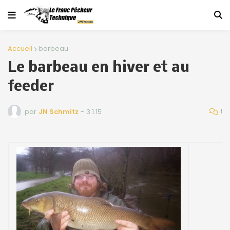
Accueil
barbeau
Le barbeau en hiver et au
feeder
1
par
JN Schmitz
-
3.1.15