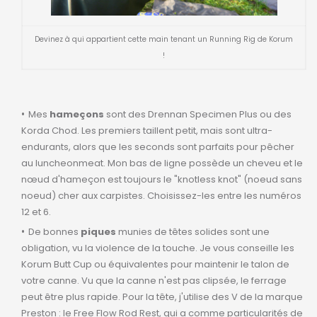
Devinez à qui appartient cette main tenant un Running Rig de Korum
!
Mes
hameçons
sont des Drennan Specimen Plus ou des
Korda Chod. Les premiers taillent petit, mais sont ultra-
endurants, alors que les seconds sont parfaits pour pêcher
au luncheonmeat. Mon bas de ligne possède un cheveu et le
nœud d'hameçon est toujours le "knotless knot" (noeud sans
noeud) cher aux carpistes. Choisissez-les entre les numéros
12 et 6.
De bonnes
piques
munies de têtes solides sont une
obligation, vu la violence de la touche. Je vous conseille les
Korum Butt Cup ou équivalentes pour maintenir le talon de
votre canne. Vu que la canne n'est pas clipsée, le ferrage
peut être plus rapide.
Pour la tête, j'utilise des V de la marque
Preston : le Free Flow Rod Rest, qui a comme particularités de