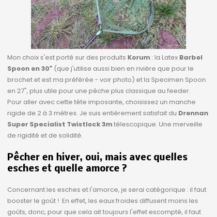
Mon choix s'est porté sur des produits
Korum
: la Latex
Barbel
Spoon en 30"
(que j'utilise aussi bien en rivière que pour le
brochet et est ma préférée - voir photo) et la Specimen Spoon
en 27", plus utile pour une pêche plus classique au feeder.
Pour aller avec cette tête imposante, choisissez un manche
rigide de 2 à 3 mètres. Je suis entièrement satisfait du
Drennan
Super Specialist Twistlock 3m
télescopique. Une merveille
de rigidité et de solidité.
Pêcher en hiver, oui, mais avec quelles
esches et quelle amorce ?
Concernant les esches et l'amorce, je serai catégorique : il faut
booster le goût ! En effet, les eaux froides diffusent moins les
goûts, donc, pour que cela ait toujours l'effet escompté, il faut