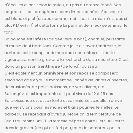
d'écailles allant, selon le milieu, du gris au bronze foncé. Ses
nageoires sont orangées et bien dimensionnées. Son ventre
est blanc et plat (un peu comme moi ... hein, le mien n'est pas si
plat ? M'enfin !) et cette forme lui permet de mieux se tenir sur le
fond.
Sa bouche est
infère
(dirigée vers le bas), charnue, puissante
et munie de 4 barbillons. Comme je le dis avec tendresse, le
barbeau est le sanglier de nos eaux courantes et il fouille
vigoureusement le gravier à la recherche de sa nourriture. C'est
donc un poisson
benthique
(de fond) fouisseur !
C'est également un
omnivore
et son repas se composera
selon son âge et/ou le moment de l'année de larves d'insectes,
de crustacés, de petits poissons, de vers divers, etc.
Sa longévité est importante et il peut vivre de 12 à 25 ans.
Sa croissance est assez lente et sa maturité sexuelle n'arrive
que vers 5 ans pour les mâles et 6 ans pour les femelles. Le
barbeau se reproduit d'avril à juillet selon la température de
l'eau (au moins 14°C). La femelle dépose entre 3 et 9000 œufs
dans le gravier (ce qui est fort peu) que de nombreux petits