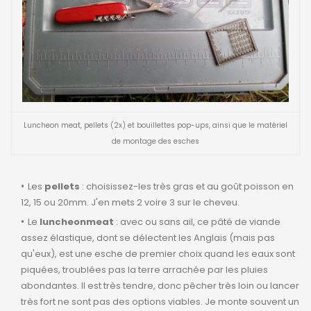
Luncheon meat, pellets (2x) et bouillettes pop-ups, ainsi que le matériel
de montage des esches
Les
pellets
: choisissez-les très gras et au goût poisson en
12, 15 ou 20mm. J'en mets 2 voire 3 sur le cheveu.
Le
luncheonmeat
: avec ou sans ail, ce pâté de viande
assez élastique, dont se délectent les Anglais (mais pas
qu'eux), est une esche de premier choix quand les eaux sont
piquées, troublées pas la terre arrachée par les pluies
abondantes. Il est très tendre, donc pêcher très loin ou lancer
très fort ne sont pas des options viables. Je monte souvent un