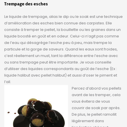
Trempage des esches
Le liquide de trempage, alias le dip ou le soak est une technique
d’amélioration des esches bien connue des carpistes. Elle
consiste à tremper le pellet, la bouillette ou les graines dans un
liquide boosté en goût et en odeur. Celui-ci n’agit pas comme
de l’eau qui désagrège l’esche peu à peu, mais trempe la
particule et la gorge de saveurs. Quand les eaux sont froides,
c’est réellement un must, tant la différence entre l’esche avec
ou sans trempage peut être importante. Je vous conseille
d’utiliser des liquides correspondants au goût de l’esche (Ex :
liquide halibut avec pellet halibut) et aussi d’oser le piment et
l’aïl.
Percez d’abord vos pellets
avant de les tremper, cela
vous évitera de vous
couvrir de soak par après.
De plus, le pellet ramollit
légèrement dans