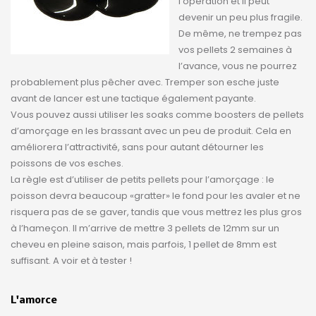
l’opération et il peut
devenir un peu plus fragile.
De même, ne trempez pas
vos pellets 2 semaines à
l’avance, vous ne pourrez
probablement plus pêcher avec. Tremper son esche juste
avant de lancer est une tactique également payante.
Vous pouvez aussi utiliser les soaks comme boosters de pellets
d’amorçage en les brassant avec un peu de produit. Cela en
améliorera l’attractivité, sans pour autant détourner les
poissons de vos esches.
La règle est d’utiliser de petits pellets pour l’amorçage : le
poisson devra beaucoup «gratter» le fond pour les avaler et ne
risquera pas de se gaver, tandis que vous mettrez les plus gros
à l’hameçon. Il m’arrive de mettre 3 pellets de 12mm sur un
cheveu en pleine saison, mais parfois, 1 pellet de 8mm est
suffisant. A voir et à tester !
L'amorce