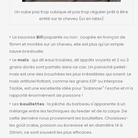
Un cube pas trop cubique et pas trop régulier prêt à être
enfilé sur le cheveu (ici en latex)
La saucisse
Bifi
piquante ou non : coupée en tronçon de
15mm et montée sur un cheveu, elle est plus qu'un simple
sauve bredouille.
Le
maïs
: qui dit eaux troubles, dit appâts voyants et 2 ou 3
grains dorés sont parfaits dans ce cas. Un panaché pellet-
maïs est une des bouchées les plus irrésistibles qui soient. Le
maïs artificiel flottant, comme les grains ESP ou Interprise
Tackle, est une excellente idée pour "balancer" l'esche et m'a
rapporté énormément de poissons !
Les
bouillettes
: la pêche du barbeau s'apparente à un
mélange entre les techniques du feeder et de la carpe. De
cette dernière nous proviennent les bouillettes. Choisissez-
les goût crabe, poisson ou écrevisse et en diamètre 14 à
20mm, ce sont souvent les plus efficaces.