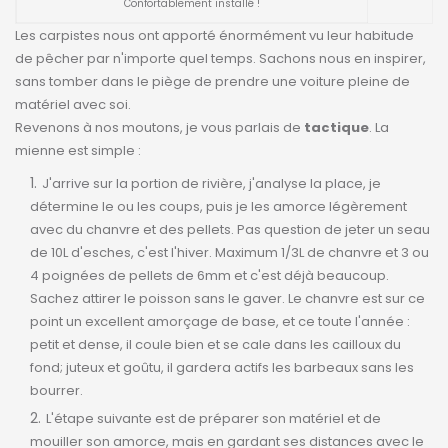
Confortablement installé !
Les carpistes nous ont apporté énormément vu leur habitude
de pêcher par n'importe quel temps. Sachons nous en inspirer,
sans tomber dans le piège de prendre une voiture pleine de
matériel avec soi.
Revenons à nos moutons, je vous parlais de
tactique
. La
mienne est simple :
J'arrive sur la portion de rivière, j'analyse la place, je
détermine le ou les coups, puis je les amorce légèrement
avec du chanvre et des pellets. Pas question de jeter un seau
de 10L d'esches, c'est l'hiver. Maximum 1/3L de chanvre et 3 ou
4 poignées de pellets de 6mm et c'est déjà beaucoup.
Sachez attirer le poisson sans le gaver. Le chanvre est sur ce
point un excellent amorçage de base, et ce toute l'année :
petit et dense, il coule bien et se cale dans les cailloux du
fond; juteux et goûtu, il gardera actifs les barbeaux sans les
bourrer.
L'étape suivante est de préparer son matériel et de
mouiller son amorce, mais en gardant ses distances avec le