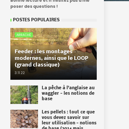
Bonne lecture et n'hésitez pas à me
poser des questions !
POSTES POPULAIRES
ARRACHÉ
Feeder : les montages
modernes, ainsi que le LOOP
(grand classique)
3.11.22
La pêche à l'anglaise au
waggler - les notions de
base
Les pellets : tout ce que
vous devez savoir sur
leur utilisation - notions
de base (2014 mais