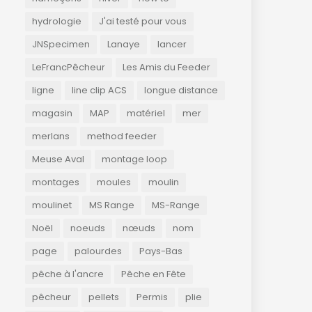
hydrologie
J'ai testé pour vous
JNSpecimen
Lanaye
lancer
LeFrancPêcheur
Les Amis du Feeder
ligne
line clip ACS
longue distance
magasin
MAP
matériel
mer
merlans
method feeder
Meuse Aval
montage loop
montages
moules
moulin
moulinet
MS Range
MS-Range
Noël
noeuds
nœuds
nom
page
palourdes
Pays-Bas
pêche à l'ancre
Pêche en Fête
pêcheur
pellets
Permis
plie