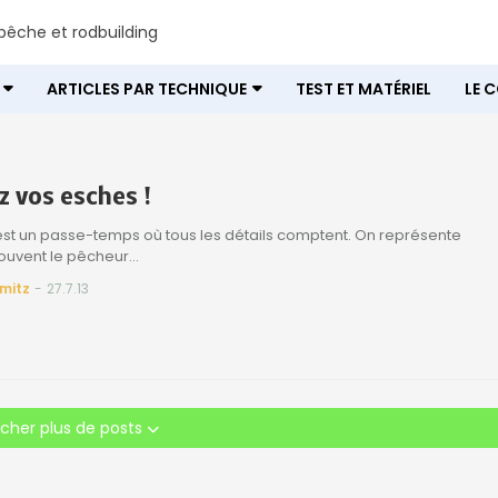
êche et rodbuilding
ARTICLES PAR TECHNIQUE
TEST ET MATÉRIEL
LE 
z vos esches !
st un passe-temps où tous les détails comptent. On représente
souvent le pêcheur…
mitz
-
27.7.13
icher plus de posts