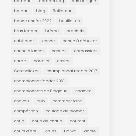
barbeau
Barbeel Dag
bas de ligne
bateau
blog
Boilieman
bonne année 2022
bouillettes
bras feeder
brème
brochets
cabillauds
canne
canne à déboiter
canne à lancer
cannes
carnassiers
carpe
carrelet
caster
Catchclicker
championnat feeder 2017
championnat feeder 2018
championnats de Belgique
chanvre
cheveu
club
comment faire
compétition
coulage de plombs
coup
coup de chaud
courant
cours d'eau
crues
Daiwa
darse