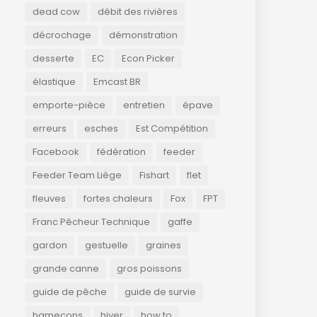
dead cow
débit des rivières
décrochage
démonstration
desserte
EC
Econ Picker
élastique
Emcast BR
emporte-pièce
entretien
épave
erreurs
esches
Est Compétition
Facebook
fédération
feeder
Feeder Team Liège
Fishart
flet
fleuves
fortes chaleurs
Fox
FPT
Franc Pêcheur Technique
gaffe
gardon
gestuelle
graines
grande canne
gros poissons
guide de pêche
guide de survie
hameçons
hiver
how to