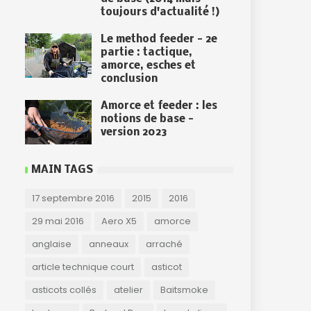
toujours d'actualité !)
Le method feeder - 2e
partie : tactique,
amorce, esches et
conclusion
Amorce et feeder : les
notions de base -
version 2023
MAIN TAGS
17 septembre 2016
2015
2016
29 mai 2016
Aero X5
amorce
anglaise
anneaux
arraché
article technique court
asticot
asticots collés
atelier
Baitsmoke