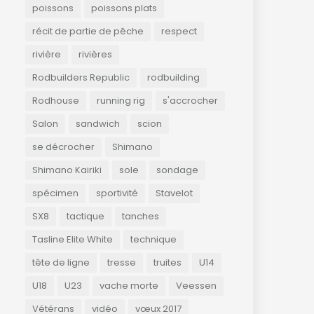
poissons
poissons plats
récit de partie de pêche
respect
rivière
rivières
Rodbuilders Republic
rodbuilding
Rodhouse
running rig
s'accrocher
Salon
sandwich
scion
se décrocher
Shimano
Shimano Kairiki
sole
sondage
spécimen
sportivité
Stavelot
SX8
tactique
tanches
Tasline Elite White
technique
tête de ligne
tresse
truites
U14
U18
U23
vache morte
Veessen
Vétérans
vidéo
vœux 2017