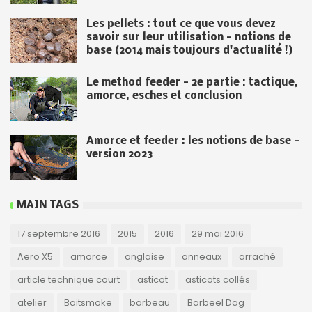
Les pellets : tout ce que vous devez
savoir sur leur utilisation - notions de
base (2014 mais toujours d'actualité !)
Le method feeder - 2e partie : tactique,
amorce, esches et conclusion
Amorce et feeder : les notions de base -
version 2023
MAIN TAGS
17 septembre 2016
2015
2016
29 mai 2016
Aero X5
amorce
anglaise
anneaux
arraché
article technique court
asticot
asticots collés
atelier
Baitsmoke
barbeau
Barbeel Dag