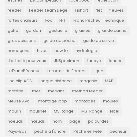
esches
Est Compétition
Facebook
fédération
feeder
Feeder Team Liège
Fishart
flet
fleuves
fortes chaleurs
Fox
FPT
Franc Pêcheur Technique
gaffe
gardon
gestuelle
graines
grande canne
gros poissons
guide de pêche
guide de survie
hameçons
hiver
how to
hydrologie
J'ai testé pour vous
JNSpecimen
Lanaye
lancer
LeFrancPêcheur
Les Amis du Feeder
ligne
line clip ACS
longue distance
magasin
MAP
matériel
mer
merlans
method feeder
Meuse Aval
montage loop
montages
moules
moulin
moulinet
MS Range
MS-Range
Noël
noeuds
nœuds
nom
page
palourdes
Pays-Bas
pêche à l'ancre
Pêche en Fête
pêcheur