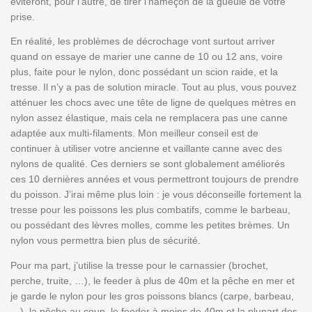
éviteront, pour l’autre, de tirer l’hameçon de la gueule de votre
prise.
En réalité, les problèmes de décrochage vont surtout arriver
quand on essaye de marier une canne de 10 ou 12 ans, voire
plus, faite pour le nylon, donc possédant un scion raide, et la
tresse. Il n’y a pas de solution miracle. Tout au plus, vous pouvez
atténuer les chocs avec une tête de ligne de quelques mètres en
nylon assez élastique, mais cela ne remplacera pas une canne
adaptée aux multi-filaments. Mon meilleur conseil est de
continuer à utiliser votre ancienne et vaillante canne avec des
nylons de qualité. Ces derniers se sont globalement améliorés
ces 10 dernières années et vous permettront toujours de prendre
du poisson. J’irai même plus loin : je vous déconseille fortement la
tresse pour les poissons les plus combatifs, comme le barbeau,
ou possédant des lèvres molles, comme les petites brèmes. Un
nylon vous permettra bien plus de sécurité.
Pour ma part, j’utilise la tresse pour le carnassier (brochet,
perche, truite, …), le feeder à plus de 40m et la pêche en mer et
je garde le nylon pour les gros poissons blancs (carpe, barbeau,
…), la pêche au coup, le feeder à moins de 40m et la plupart des