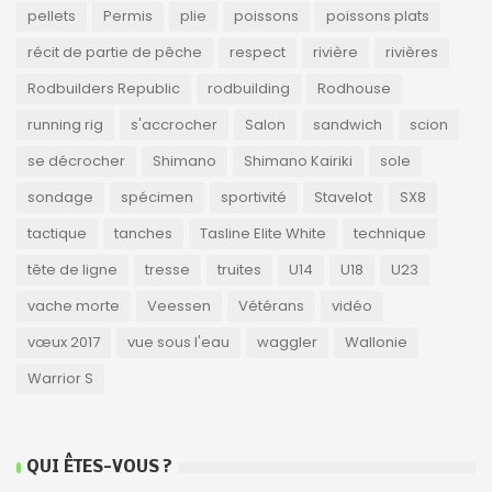
pellets
Permis
plie
poissons
poissons plats
récit de partie de pêche
respect
rivière
rivières
Rodbuilders Republic
rodbuilding
Rodhouse
running rig
s'accrocher
Salon
sandwich
scion
se décrocher
Shimano
Shimano Kairiki
sole
sondage
spécimen
sportivité
Stavelot
SX8
tactique
tanches
Tasline Elite White
technique
tête de ligne
tresse
truites
U14
U18
U23
vache morte
Veessen
Vétérans
vidéo
vœux 2017
vue sous l'eau
waggler
Wallonie
Warrior S
QUI ÊTES-VOUS ?