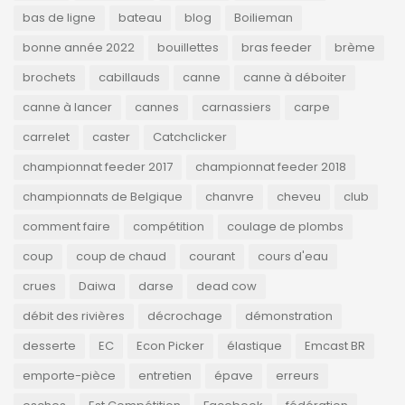
bas de ligne
bateau
blog
Boilieman
bonne année 2022
bouillettes
bras feeder
brème
brochets
cabillauds
canne
canne à déboiter
canne à lancer
cannes
carnassiers
carpe
carrelet
caster
Catchclicker
championnat feeder 2017
championnat feeder 2018
championnats de Belgique
chanvre
cheveu
club
comment faire
compétition
coulage de plombs
coup
coup de chaud
courant
cours d'eau
crues
Daiwa
darse
dead cow
débit des rivières
décrochage
démonstration
desserte
EC
Econ Picker
élastique
Emcast BR
emporte-pièce
entretien
épave
erreurs